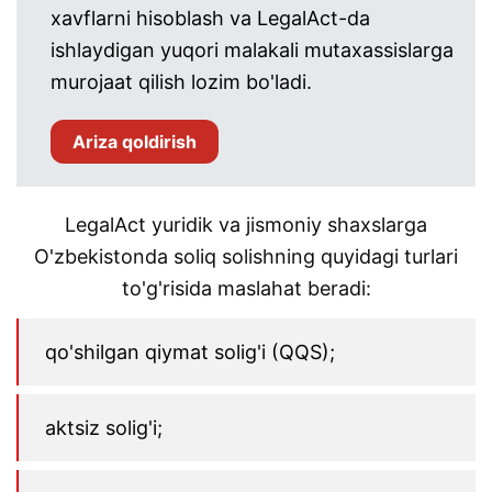
xavflarni hisoblash va LegalAct-da
ishlaydigan yuqori malakali mutaxassislarga
murojaat qilish lozim bo'ladi.
Ariza qoldirish
LegalAct yuridik va jismoniy shaxslarga
O'zbekistonda soliq solishning quyidagi turlari
to'g'risida maslahat beradi:
qo'shilgan qiymat solig'i (QQS);
aktsiz solig'i;