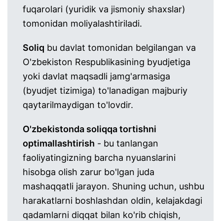
fuqarolari (yuridik va jismoniy shaxslar)
tomonidan moliyalashtiriladi.
Soliq
bu davlat tomonidan belgilangan va
O'zbekiston Respublikasining byudjetiga
yoki davlat maqsadli jamg'armasiga
(byudjet tizimiga) to'lanadigan majburiy
qaytarilmaydigan to'lovdir.
O'zbekistonda soliqqa tortishni
optimallashtirish
- bu tanlangan
faoliyatingizning barcha nyuanslarini
hisobga olish zarur bo'lgan juda
mashaqqatli jarayon. Shuning uchun, ushbu
harakatlarni boshlashdan oldin, kelajakdagi
qadamlarni diqqat bilan ko'rib chiqish,