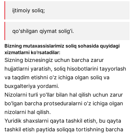
ijtimoiy soliq;
qo'shilgan qiymat solig'i.
Bizning mutaxassislarimiz soliq sohasida quyidagi
xizmatlarni ko'rsatadilar:
Sizning biznesingiz uchun barcha zarur
hujjatlarni yaratish, soliq hisobotlarini tayyorlash
va taqdim etishni o'z ichiga olgan soliq va
buxgalteriya yordami.
Nizolarni turli yo'llar bilan hal qilish uchun zarur
bo'lgan barcha protseduralarni o'z ichiga olgan
nizolarni hal qilish.
Yuridik shaxslarni qayta tashkil etish, bu qayta
tashkil etish paytida soliqqa tortishning barcha