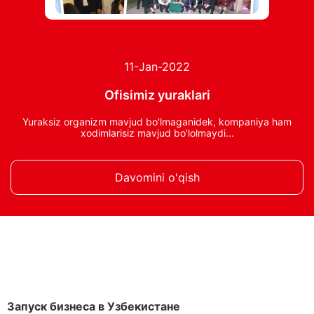
11-Jan-2022
Ofisimiz yuraklari
Yuraksiz organizm mavjud bo'lmaganidek, kompaniya ham
xodimlarisiz mavjud bo'lolmaydi...
Davomini o'qish
Запуск бизнеса в Узбекистане