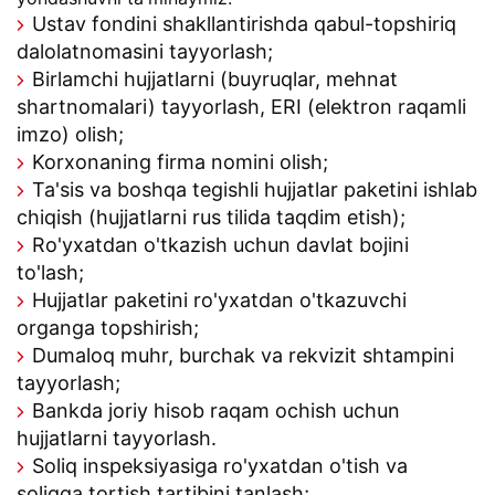
Ustav fondini shakllantirishda qabul-topshiriq
dalolatnomasini tayyorlash;
Birlamchi hujjatlarni (buyruqlar, mehnat
shartnomalari) tayyorlash, ERI (elektron raqamli
imzo) olish;
Korxonaning firma nomini olish;
Ta'sis va boshqa tegishli hujjatlar paketini ishlab
chiqish (hujjatlarni rus tilida taqdim etish);
Ro'yxatdan o'tkazish uchun davlat bojini
to'lash;
Hujjatlar paketini ro'yxatdan o'tkazuvchi
organga topshirish;
Dumaloq muhr, burchak va rekvizit shtampini
tayyorlash;
Bankda joriy hisob raqam ochish uchun
hujjatlarni tayyorlash.
Soliq inspeksiyasiga ro'yxatdan o'tish va
soliqqa tortish tartibini tanlash;