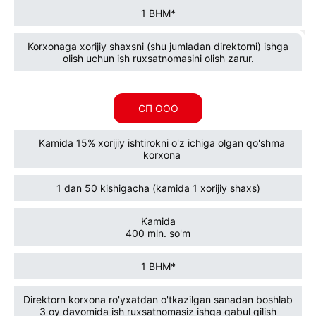
1 BHM*
Korxonaga xorijiy shaxsni (shu jumladan direktorni) ishga
olish uchun ish ruxsatnomasini olish zarur.
СП ООО
Kamida 15% xorijiy ishtirokni o'z ichiga olgan qo'shma
korxona
1 dan 50 kishigacha (kamida 1 xorijiy shaxs)
Kamida
400 mln. so'm
1 BHM*
Direktorn korxona ro'yxatdan o'tkazilgan sanadan boshlab
3 oy davomida ish ruxsatnomasiz ishga qabul qilish