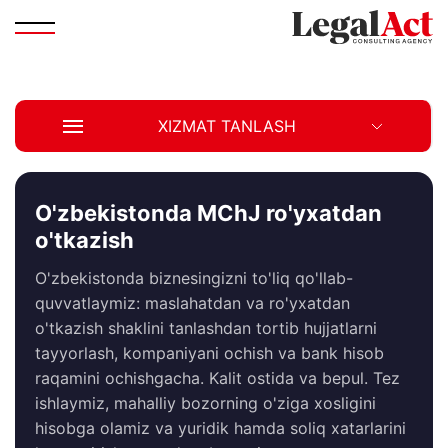
XIZMAT TANLASH
O'zbekistonda MChJ ro'yxatdan
o'tkazish
O'zbekistonda biznesingizni to'liq qo'llab-
quvvatlaymiz: maslahatdan va ro'yxatdan
o'tkazish shaklini tanlashdan tortib hujjatlarni
tayyorlash, kompaniyani ochish va bank hisob
raqamini ochishgacha. Kalit ostida va bepul. Tez
ishlaymiz, mahalliy bozorning o'ziga xosligini
hisobga olamiz va yuridik hamda soliq xatarlarini