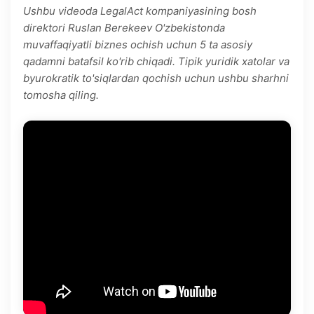
Ushbu videoda LegalAct kompaniyasining bosh
direktori Ruslan Berekeev O'zbekistonda
muvaffaqiyatli biznes ochish uchun 5 ta asosiy
qadamni batafsil ko'rib chiqadi. Tipik yuridik xatolar va
byurokratik to'siqlardan qochish uchun ushbu sharhni
tomosha qiling.