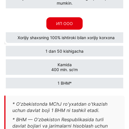
mumkin.
ИП ООО
Xorijiy shaxsning 100% ishtiroki bilan xorijiy korxona
1 dan 50 kishigacha
Kamida
400 mln. so'm
1 BHM*
* O'zbekistonda MChJ ro'yxatdan o'tkazish
uchun davlat boji 1 BHM ni tashkil etadi.
* BHM — O'zbekiston Respublikasida turli
davlat bojlari va jarimalarni hisoblash uchun