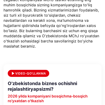
muhim bosqichida sizning kompaniyangizga to'liq
hamrohlik qiladi. Bizning xizmatlarimizdan foydalanib,
siz turli xil byurokratik to'siqlardan, cheksiz
navbatlardan va kerakli xona, ma'lumotnoma va
hujjatlarni qidirishda befoyda qo'ng'iroqlardan xalos
bo'lasiz. Biz bularning barchasini siz uchun eng qisqa
muddatda qilamiz va O'zbekistonda MChJ ro'yxatdan
o'tkazish sohasidagi barcha savollaringiz bo'yicha
maslahat beramiz.
VIDEO-QO'LLANMA
O'zbekistonda biznes ochishni
rejalashtiryapsizmi?
2026 yilda kompaniyani bosqichma-bosqich
ro'yxatdan o'tkazish