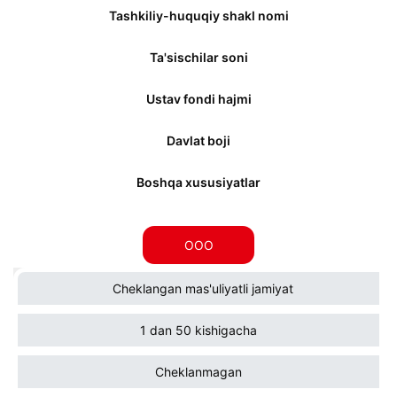
Tashkiliy-huquqiy shakl nomi
Ta'sischilar soni
Ustav fondi hajmi
Davlat boji
Boshqa xususiyatlar
OOO
Cheklangan mas'uliyatli jamiyat
1 dan 50 kishigacha
Cheklanmagan