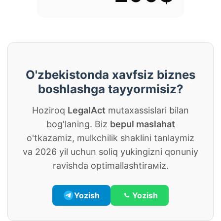
O'zbekistonda xavfsiz biznes
boshlashga tayyormisiz?
Hoziroq
LegalAct
mutaxassislari bilan
bog'laning. Biz
bepul maslahat
o'tkazamiz, mulkchilik shaklini tanlaymiz
va 2026 yil uchun soliq yukingizni qonuniy
ravishda optimallashtirамiz.
Yozish
Yozish