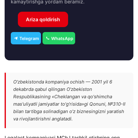
kamaytirishga yordam beramiz.
Ariza qoldirish
Telegram
WhatsApp
O'zbekistonda kompaniya ochish — 2001 yil 6
dekabrda qabul qilingan O'zbekiston
Respublikasining «Cheklangan va qo'shimcha
mas'uliyatli jamiyatlar to'g'risida»gi Qonuni, №310-II
bilan tartibga solinadigan o'z biznesingizni yaratish
va rivojlantirishni anglatadi.
Legalact kompaniyasi MChJ tashkil etishning eng