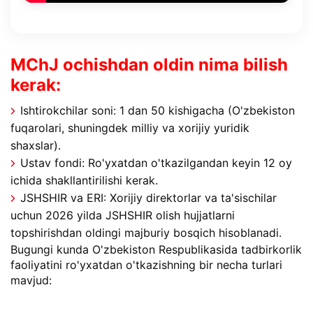
MChJ ochishdan oldin nima bilish
kerak:
Ishtirokchilar soni: 1 dan 50 kishigacha (O'zbekiston
fuqarolari, shuningdek milliy va xorijiy yuridik
shaxslar).
Ustav fondi: Ro'yxatdan o'tkazilgandan keyin 12 oy
ichida shakllantirilishi kerak.
JSHSHIR va ERI: Xorijiy direktorlar va ta'sischilar
uchun 2026 yilda JSHSHIR olish hujjatlarni
topshirishdan oldingi majburiy bosqich hisoblanadi.
Bugungi kunda O'zbekiston Respublikasida tadbirkorlik
faoliyatini ro'yxatdan o'tkazishning bir necha turlari
mavjud: