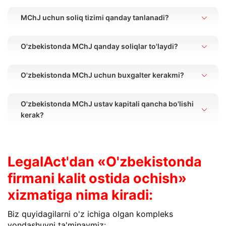
MChJ uchun soliq tizimi qanday tanlanadi?
O'zbekistonda MChJ qanday soliqlar to'laydi?
O'zbekistonda MChJ uchun buxgalter kerakmi?
O'zbekistonda MChJ ustav kapitali qancha bo'lishi
kerak?
LegalAct'dan «O'zbekistonda
firmani kalit ostida ochish»
xizmatiga nima kiradi:
Biz quyidagilarni o'z ichiga olgan kompleks
yondashuvni ta'minaymiz: