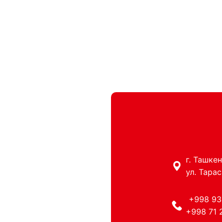
г. Ташке
ул. Тарас
+998 93
+998 71 