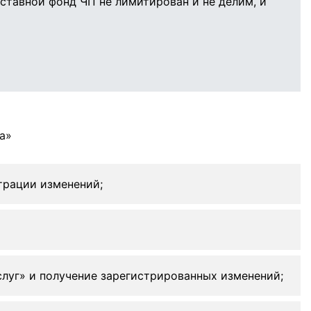
уставной фонд ЧП не лимитирован и не делим, и
а»
трации изменений;
слуг» и получение зарегистрированных изменений;