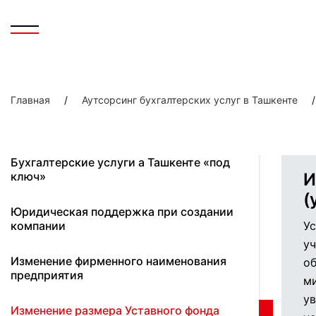
Главная
/
Аутсорсинг бухгалтерских услуг в Ташкенте
/
Бухгалтерские услуги а Ташкенте «под
ключ»
И
(
Юридическая поддержка при создании
компании
Ус
уч
Изменение фирменного наименования
об
предприятия
ми
ув
Изменение размера Уставного фонда