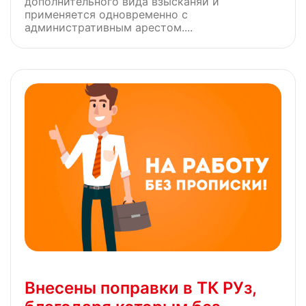
дополнительного вида взысканяи и
применяется одновременно с
административным арестом....
Внесены поправки в ТК РУз,