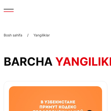
Bosh sahifa
/
Yangiliklar
BARCHA
YANGILIK