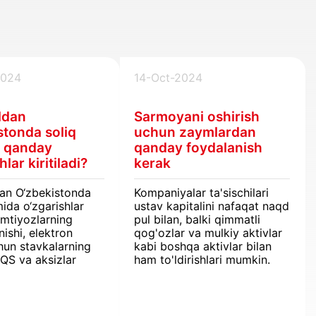
2024
14-Oct-2024
ldan
Sarmoyani oshirish
stonda soliq
uchun zaymlardan
a qanday
qanday foydalanish
hlar kiritiladi?
kerak
dan O‘zbekistonda
Kompaniyalar ta'sischilari
mida o‘zgarishlar
ustav kapitalini nafaqat naqd
: imtiyozlarning
pul bilan, balki qimmatli
nishi, elektron
qog'ozlar va mulkiy aktivlar
hun stavkalarning
kabi boshqa aktivlar bilan
QQS va aksizlar
ham to'ldirishlari mumkin.
 tizimining
i. Yangi qoidalar
 jismoniy
 taalluqli bo‘ladi,