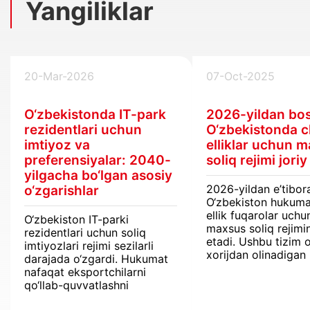
Yangiliklar
20-Mar-2026
07-Oct-2025
O‘zbekistonda IT-park
2026-yildan bo
rezidentlari uchun
O‘zbekistonda c
imtiyoz va
elliklar uchun 
preferensiyalar: 2040-
soliq rejimi joriy
yilgacha bo‘lgan asosiy
2026-yildan e’tibor
o‘zgarishlar
O‘zbekiston hukuma
ellik fuqarolar uchu
O‘zbekiston IT-parki
maxsus soliq rejimin
rezidentlari uchun soliq
etadi. Ushbu tizim o
imtiyozlari rejimi sezilarli
xorijdan olinadigan
darajada o‘zgardi. Hukumat
daromadlar jismoni
nafaqat eksportchilarni
shaxslardan olinadi
qo‘llab-quvvatlashni
daromad solig‘idan
uzaytirmoqda, balki biznes
ozod etiladi.