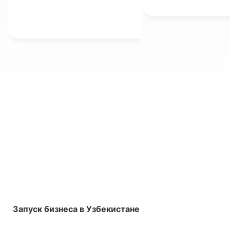
uchun yangi raqamli
vositalarni ham joriy
etmoqda.
Запуск бизнеса в Узбекистане