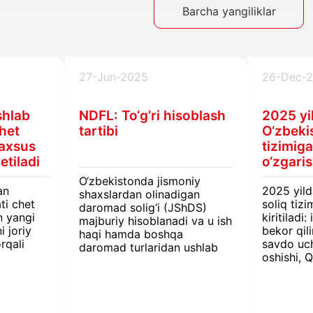
Barcha yangiliklar
27-Jun-2025
26-Dec-
shlab
NDFL: To‘g‘ri hisoblash
2025 yi
het
tartibi
O‘zbeki
maxsus
tizimig
 etiladi
o‘zgaris
O‘zbekistonda jismoniy
an
2025 yil
shaxslardan olinadigan
ti chet
soliq tizi
daromad solig‘i (JShDS)
n yangi
kiritiladi
majburiy hisoblanadi va u ish
i joriy
bekor qili
haqi hamda boshqa
rqali
savdo uc
daromad turlaridan ushlab
oshishi, 
qolinadi. Rezidentlar uchun
y
qaytarish
soliq stavkalari daromad
gan
o‘zgarish
turi, ish joyi va hududga
 (JShDS)
biznes va
qarab farq qiladi.
shaxslarga