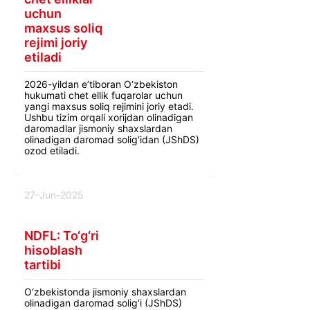
uchun
maxsus soliq
rejimi joriy
etiladi
2026-yildan e’tiboran O‘zbekiston
hukumati chet ellik fuqarolar uchun
yangi maxsus soliq rejimini joriy etadi.
Ushbu tizim orqali xorijdan olinadigan
daromadlar jismoniy shaxslardan
olinadigan daromad solig‘idan (JShDS)
ozod etiladi.
27-Jun-2025
NDFL: To‘g‘ri
hisoblash
tartibi
O‘zbekistonda jismoniy shaxslardan
olinadigan daromad solig‘i (JShDS)