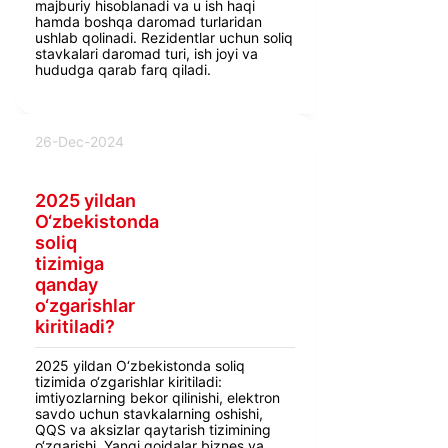
majburiy hisoblanadi va u ish haqi
hamda boshqa daromad turlaridan
ushlab qolinadi. Rezidentlar uchun soliq
stavkalari daromad turi, ish joyi va
hududga qarab farq qiladi.
26-Dec-2024
2025 yildan
O‘zbekistonda
soliq
tizimiga
qanday
o‘zgarishlar
kiritiladi?
2025 yildan O‘zbekistonda soliq
tizimida o‘zgarishlar kiritiladi:
imtiyozlarning bekor qilinishi, elektron
savdo uchun stavkalarning oshishi,
QQS va aksizlar qaytarish tizimining
o‘zgarishi. Yangi qoidalar biznes va