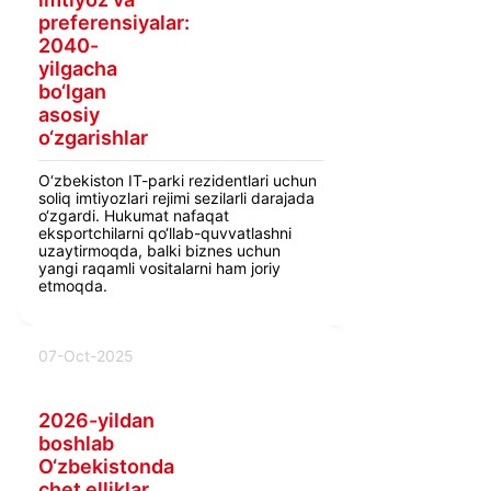
preferensiyalar:
2040-
yilgacha
bo‘lgan
asosiy
o‘zgarishlar
O‘zbekiston IT-parki rezidentlari uchun
soliq imtiyozlari rejimi sezilarli darajada
o‘zgardi. Hukumat nafaqat
eksportchilarni qo‘llab-quvvatlashni
uzaytirmoqda, balki biznes uchun
yangi raqamli vositalarni ham joriy
etmoqda.
07-Oct-2025
2026-yildan
boshlab
O‘zbekistonda
chet elliklar