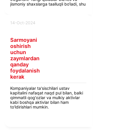
jismoniy shaxslarga taalluqli bo‘ladi, shu
jumladan mulk, yer va yakka
tadbirkorlar daromadlari bo‘yicha
soliqlar qayta ko‘rib chiqiladi.
14-Oct-2024
Sarmoyani
oshirish
uchun
zaymlardan
qanday
foydalanish
kerak
Kompaniyalar ta'sischilari ustav
kapitalini nafaqat naqd pul bilan, balki
qimmatli qog'ozlar va mulkiy aktivlar
kabi boshqa aktivlar bilan ham
to'ldirishlari mumkin.