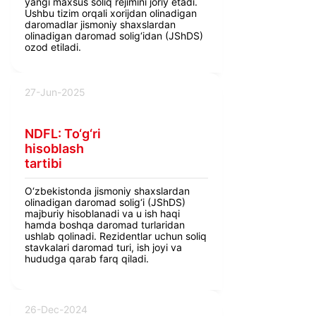
yangi maxsus soliq rejimini joriy etadi.
Ushbu tizim orqali xorijdan olinadigan
daromadlar jismoniy shaxslardan
olinadigan daromad solig‘idan (JShDS)
ozod etiladi.
27-Jun-2025
NDFL: To‘g‘ri
hisoblash
tartibi
O‘zbekistonda jismoniy shaxslardan
olinadigan daromad solig‘i (JShDS)
majburiy hisoblanadi va u ish haqi
hamda boshqa daromad turlaridan
ushlab qolinadi. Rezidentlar uchun soliq
stavkalari daromad turi, ish joyi va
hududga qarab farq qiladi.
26-Dec-2024