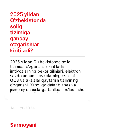
2025 yildan
O‘zbekistonda
soliq
tizimiga
qanday
o‘zgarishlar
kiritiladi?
2025 yildan O‘zbekistonda soliq
tizimida o‘zgarishlar kiritiladi:
imtiyozlarning bekor qilinishi, elektron
savdo uchun stavkalarning oshishi,
QQS va aksizlar qaytarish tizimining
o‘zgarishi. Yangi qoidalar biznes va
jismoniy shaxslarga taalluqli bo‘ladi, shu
jumladan mulk, yer va yakka
tadbirkorlar daromadlari bo‘yicha
soliqlar qayta ko‘rib chiqiladi.
14-Oct-2024
Sarmoyani