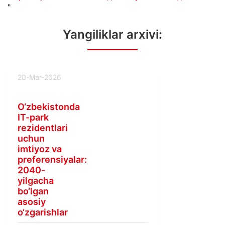
"
Yangiliklar arxivi:
20-Mar-2026
O‘zbekistonda
IT-park
rezidentlari
uchun
imtiyoz va
preferensiyalar:
2040-
yilgacha
bo‘lgan
asosiy
o‘zgarishlar