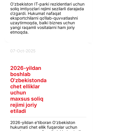
O‘zbekiston IT-parki rezidentlari uchun
soliq imtiyozlari rejimi sezilarli darajada
o‘zgardi. Hukumat nafaqat
eksportchilarni qo‘llab-quvvatlashni
uzaytirmoqda, balki biznes uchun
yangi raqamli vositalarni ham joriy
etmoqda.
07-Oct-2025
2026-yildan
boshlab
O‘zbekistonda
chet elliklar
uchun
maxsus soliq
rejimi joriy
etiladi
2026-yildan e’tiboran O‘zbekiston
hukumati chet ellik fuqarolar uchun