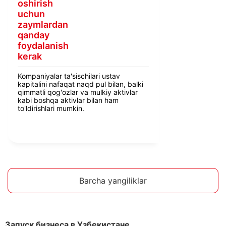
oshirish
uchun
zaymlardan
qanday
foydalanish
kerak
Kompaniyalar ta'sischilari ustav
kapitalini nafaqat naqd pul bilan, balki
qimmatli qog'ozlar va mulkiy aktivlar
kabi boshqa aktivlar bilan ham
to'ldirishlari mumkin.
Barcha yangiliklar
Запуск бизнеса в Узбекистане