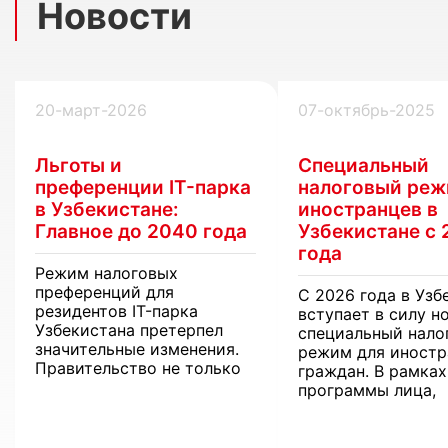
Новости
20-март-2026
07-октябрь-2025
Льготы и
Специальный
преференции IT-парка
налоговый реж
в Узбекистане:
иностранцев в
Главное до 2040 года
Узбекистане с 
года
Режим налоговых
преференций для
С 2026 года в Узб
резидентов IT-парка
вступает в силу н
Узбекистана претерпел
специальный нало
значительные изменения.
режим для иностр
Правительство не только
граждан. В рамках
продлевает поддержку
программы лица,
экспортеров, но и
получающие доход
внедряет новые цифровые
рубежа, смогут
инструменты для бизнеса.
освободиться от н