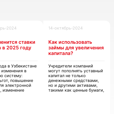
брь-2024
14-октябрь-2024
менится ставки
Как использовать
 в 2025 году
займы для увеличения
капитала?
ода в Узбекистане
Учредители компаний
 изменения в
могут пополнять уставный
ю систему:
капитал не только
ьгот, повышение
денежными средствами,
ля электронной
но и другими активами,
, изменение
такими как ценные бумаги,
 возмещения НДС
имущественные.
в. Новые правила
 как бизнеса, так
ских лиц, включая