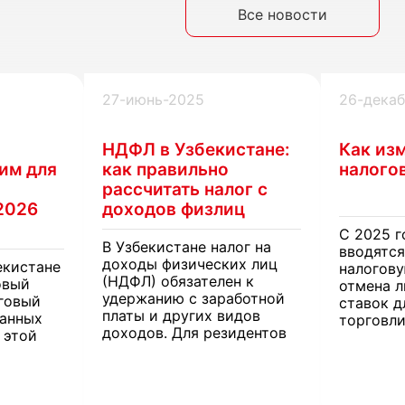
Все новости
27-июнь-2025
26-дека
НДФЛ в Узбекистане:
Как из
им для
как правильно
налогов
рассчитать налог с
2026
доходов физлиц
С 2025 г
В Узбекистане налог на
вводятся
доходы физических лиц
екистане
налогову
(НДФЛ) обязателен к
овый
отмена л
удержанию с заработной
говый
ставок д
платы и других видов
анных
торговли
доходов. Для резидентов
 этой
системы
страны действуют разные
и акцизо
ставки налогообложения,
ы из-за
коснутся
зависящие от источника
и физиче
дохода, места работы и
алога на