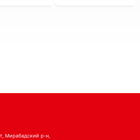
р налогов на
во, землю и
индивидуальных
нимателей.
нт, Мирабадский р-н,