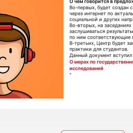
О чем говорится в предло
Во-первых, будет создан c
через интернет по актуа
социальной и других напр
Во-вторых, на заседаниях
заслушиваться результаты
по ним соответствующие 
В-третьих, Центр будет з
практики для студентов.
Данный документ вступил 
О мерах по государствен
исследований
"