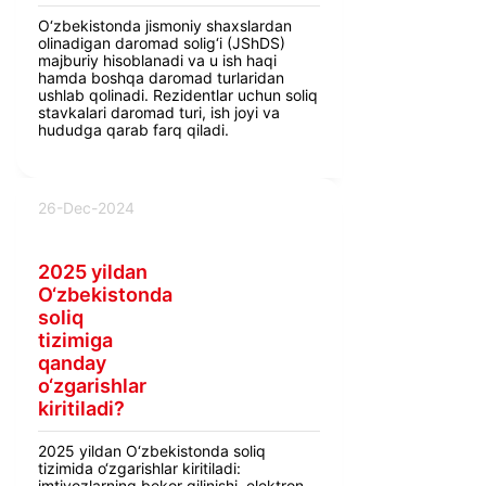
O‘zbekistonda jismoniy shaxslardan
olinadigan daromad solig‘i (JShDS)
majburiy hisoblanadi va u ish haqi
hamda boshqa daromad turlaridan
ushlab qolinadi. Rezidentlar uchun soliq
stavkalari daromad turi, ish joyi va
hududga qarab farq qiladi.
26-Dec-2024
2025 yildan
O‘zbekistonda
soliq
tizimiga
qanday
o‘zgarishlar
kiritiladi?
2025 yildan O‘zbekistonda soliq
tizimida o‘zgarishlar kiritiladi:
imtiyozlarning bekor qilinishi, elektron