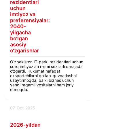
rezidentlari
uchun
imtiyoz va
preferensiyalar:
2040-
yilgacha
bo‘lgan
asosiy
o‘zgarishlar
O‘zbekiston IT-parki rezidentlari uchun
soliq imtiyozlari rejimi sezilarli darajada
o‘zgardi. Hukumat nafaqat
eksportchilarni qo‘llab-quvvatlashni
uzaytirmoqda, balki biznes uchun
yangi raqamli vositalarni ham joriy
etmoqda.
07-Oct-2025
2026-yildan