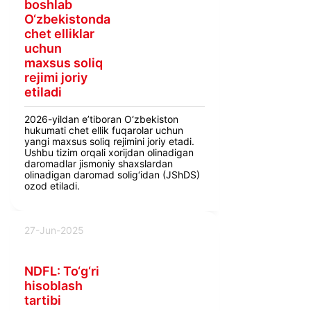
boshlab
O‘zbekistonda
chet elliklar
uchun
maxsus soliq
rejimi joriy
etiladi
2026-yildan e’tiboran O‘zbekiston
hukumati chet ellik fuqarolar uchun
yangi maxsus soliq rejimini joriy etadi.
Ushbu tizim orqali xorijdan olinadigan
daromadlar jismoniy shaxslardan
olinadigan daromad solig‘idan (JShDS)
ozod etiladi.
27-Jun-2025
NDFL: To‘g‘ri
hisoblash
tartibi