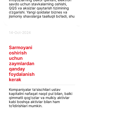
savdo uchun stavkalarning oshishi,
QQS va aksizlar qaytarish tizimining
o‘zgarishi. Yangi qoidalar biznes va
jismoniy shaxslarga taalluqli bo‘ladi, shu
jumladan mulk, yer va yakka
tadbirkorlar daromadlari bo‘yicha
soliqlar qayta ko‘rib chiqiladi.
14-Oct-2024
Sarmoyani
oshirish
uchun
zaymlardan
qanday
foydalanish
kerak
Kompaniyalar ta'sischilari ustav
kapitalini nafaqat naqd pul bilan, balki
qimmatli qog'ozlar va mulkiy aktivlar
kabi boshqa aktivlar bilan ham
to'ldirishlari mumkin.