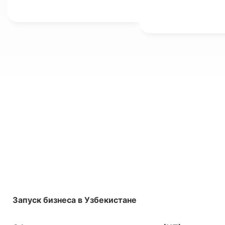
инструменты для бизнеса.
освободиться от н
доходы физически
(НДФЛ).
Запуск бизнеса в Узбекистане