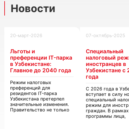
Новости
20-март-2026
07-октябрь-2025
Льготы и
Специальный
преференции IT-парка
налоговый реж
в Узбекистане:
иностранцев в
Главное до 2040 года
Узбекистане с 
года
Режим налоговых
преференций для
С 2026 года в Узб
резидентов IT-парка
вступает в силу н
Узбекистана претерпел
специальный нало
значительные изменения.
режим для иностр
Правительство не только
граждан. В рамках
продлевает поддержку
программы лица,
экспортеров, но и
получающие доход
внедряет новые цифровые
рубежа, смогут