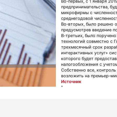
Во-первых, с 1 января 201
предпринимательства, буд
микрофирмы с численност
среднегодовой численност
Во-вторых, было решено о
предусмотрев введение по
В-третьих, было поручен
технологий совместно с 
трехмесячный срок разраб
интерактивных услуг» сис
которого будет предоста
налогообложения с учето
Собственно все, контроль
возложить на премьер-мин
Источник
"