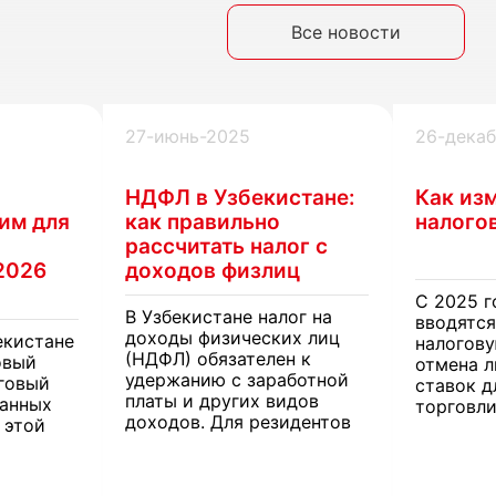
Все новости
27-июнь-2025
26-дека
НДФЛ в Узбекистане:
Как из
им для
как правильно
налогов
рассчитать налог с
2026
доходов физлиц
С 2025 г
В Узбекистане налог на
вводятся
доходы физических лиц
екистане
налогову
(НДФЛ) обязателен к
овый
отмена л
удержанию с заработной
говый
ставок д
платы и других видов
анных
торговли
доходов. Для резидентов
 этой
системы
страны действуют разные
и акцизо
ставки налогообложения,
ы из-за
коснутся
зависящие от источника
и физиче