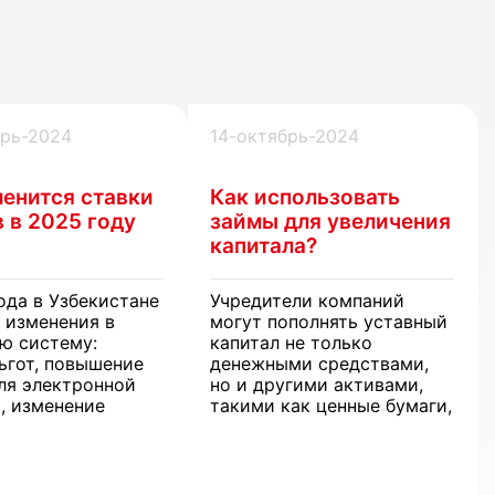
брь-2024
14-октябрь-2024
менится ставки
Как использовать
 в 2025 году
займы для увеличения
капитала?
ода в Узбекистане
Учредители компаний
 изменения в
могут пополнять уставный
ю систему:
капитал не только
ьгот, повышение
денежными средствами,
ля электронной
но и другими активами,
, изменение
такими как ценные бумаги,
 возмещения НДС
имущественные.
в. Новые правила
 как бизнеса, так
ских лиц, включая