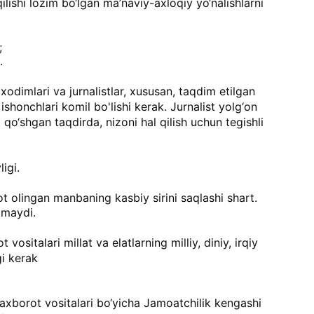
ilishi lozim bo‘lgan ma’naviy-axloqiy yo‘nalishlarni
;
.
odimlari va jurnalistlar, xususan, taqdim etilgan
 ishonchlari komil bo'lishi kerak. Jurnalist yolg‘on
 qo‘shgan taqdirda, nizoni hal qilish uchun tegishli
igi.
ot olingan manbaning kasbiy sirini saqlashi shart.
'lmaydi.
ositalari millat va elatlarning milliy, diniy, irqiy
gi kerak
xborot vositalari bo‘yicha Jamoatchilik kengashi