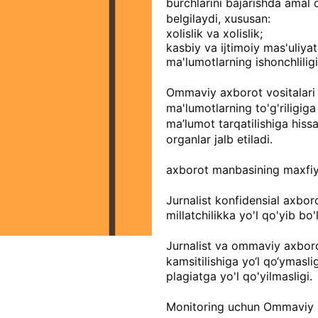
burchlarini bajarishda amal q
belgilaydi, xususan:
xolislik va xolislik;
kasbiy va ijtimoiy mas'uliyat
ma'lumotlarning ishonchliligi
Ommaviy axborot vositalari x
ma'lumotlarning to'g'riligiga
ma’lumot tarqatilishiga hissa
organlar jalb etiladi.
axborot manbasining maxfiyl
Jurnalist konfidensial axbor
millatchilikka yo'l qo'yib bo
Jurnalist va ommaviy axborot v
kamsitilishiga yo‘l qo‘ymasli
plagiatga yo'l qo'yilmasligi.
Monitoring uchun Ommaviy a