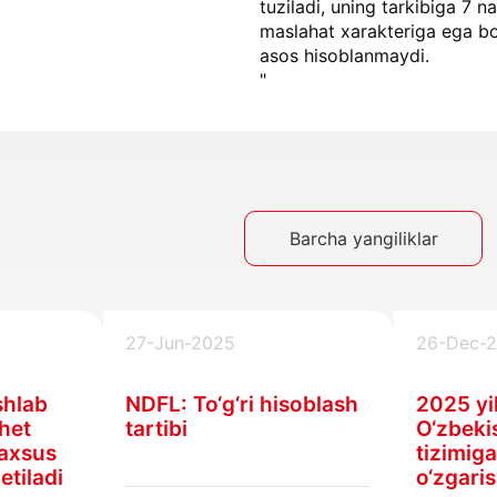
tuziladi, uning tarkibiga 7 n
maslahat xarakteriga ega bo‘
asos hisoblanmaydi.
"
Barcha yangiliklar
27-Jun-2025
26-Dec-
shlab
NDFL: To‘g‘ri hisoblash
2025 yi
het
tartibi
O‘zbeki
maxsus
tizimig
 etiladi
o‘zgaris