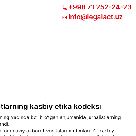
+998 71 252-24-23
info@legalact.uz
stlarning kasbiy etika kodeksi
ning yaqinda bo‘lib o‘tgan anjumanida jurnalistlarning
ndi.
va ommaviy axborot vositalari xodimlari o‘z kasbiy