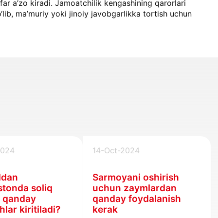
afar a’zo kiradi. Jamoatchilik kengashining qarorlari
lib, ma’muriy yoki jinoiy javobgarlikka tortish uchun
2024
14-Oct-2024
ldan
Sarmoyani oshirish
stonda soliq
uchun zaymlardan
a qanday
qanday foydalanish
hlar kiritiladi?
kerak