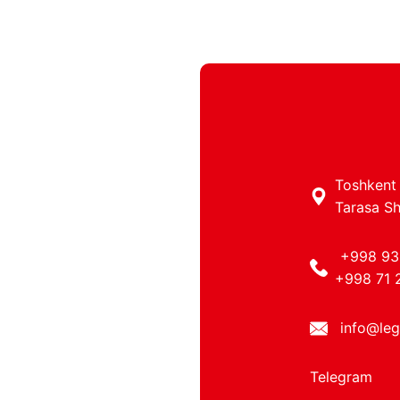
Toshkent 
Tarasa Sh
+998 93
+998 71 
info@leg
Telegram