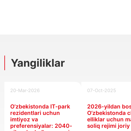
Yangiliklar
20-Mar-2026
07-Oct-2025
O‘zbekistonda IT-park
2026-yildan bo
rezidentlari uchun
O‘zbekistonda c
imtiyoz va
elliklar uchun 
preferensiyalar: 2040-
soliq rejimi joriy