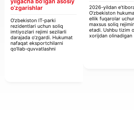
yilgacha bo‘lgan asosiy
2026-yildan e’tibor
o‘zgarishlar
O‘zbekiston hukuma
ellik fuqarolar uchu
O‘zbekiston IT-parki
maxsus soliq rejimin
rezidentlari uchun soliq
etadi. Ushbu tizim o
imtiyozlari rejimi sezilarli
xorijdan olinadigan
darajada o‘zgardi. Hukumat
daromadlar jismoni
nafaqat eksportchilarni
shaxslardan olinadi
qo‘llab-quvvatlashni
daromad solig‘idan
uzaytirmoqda, balki biznes
ozod etiladi.
uchun yangi raqamli
vositalarni ham joriy
etmoqda.