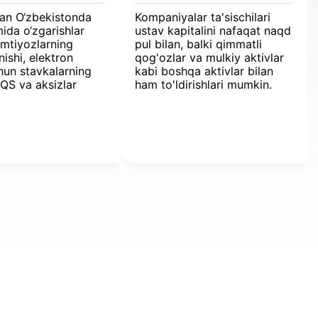
dan O‘zbekistonda
Kompaniyalar ta'sischilari
mida o‘zgarishlar
ustav kapitalini nafaqat naqd
: imtiyozlarning
pul bilan, balki qimmatli
nishi, elektron
qog'ozlar va mulkiy aktivlar
hun stavkalarning
kabi boshqa aktivlar bilan
QQS va aksizlar
ham to'ldirishlari mumkin.
 tizimining
i. Yangi qoidalar
 jismoniy
 taalluqli bo‘ladi,
dan mulk, yer va
birkorlar
ri bo‘yicha soliqlar
ib chiqiladi.