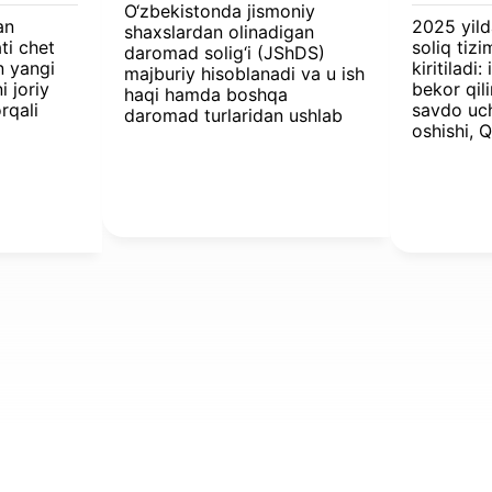
O‘zbekistonda jismoniy
an
2025 yil
shaxslardan olinadigan
ti chet
soliq tizi
daromad solig‘i (JShDS)
n yangi
kiritiladi
majburiy hisoblanadi va u ish
i joriy
bekor qili
haqi hamda boshqa
rqali
savdo uc
daromad turlaridan ushlab
oshishi, 
qolinadi. Rezidentlar uchun
y
qaytarish
soliq stavkalari daromad
gan
o‘zgarish
turi, ish joyi va hududga
 (JShDS)
biznes va
qarab farq qiladi.
shaxslarga
shu jumla
yakka tad
daromadla
qayta ko‘r