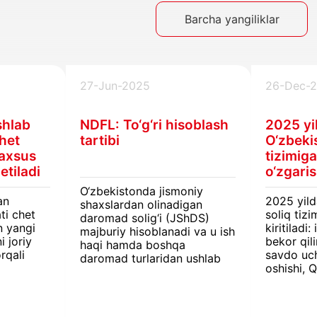
Barcha yangiliklar
27-Jun-2025
26-Dec-
shlab
NDFL: To‘g‘ri hisoblash
2025 yi
het
tartibi
O‘zbeki
maxsus
tizimig
 etiladi
o‘zgaris
O‘zbekistonda jismoniy
an
2025 yil
shaxslardan olinadigan
ti chet
soliq tizi
daromad solig‘i (JShDS)
n yangi
kiritiladi
majburiy hisoblanadi va u ish
i joriy
bekor qili
haqi hamda boshqa
rqali
savdo uc
daromad turlaridan ushlab
oshishi, 
qolinadi. Rezidentlar uchun
y
qaytarish
soliq stavkalari daromad
gan
o‘zgarish
turi, ish joyi va hududga
 (JShDS)
biznes va
qarab farq qiladi.