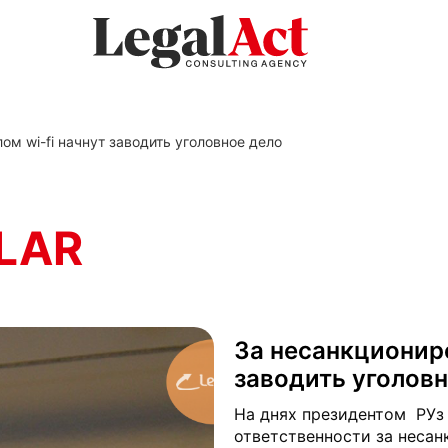
м wi-fi начнут заводить уголовное дело
LAR
За несанкциониро
заводить уголов
На днях президентом РУз
ответственности за неса