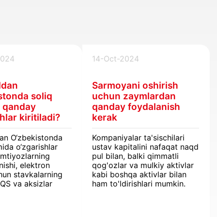
2024
14-Oct-2024
ldan
Sarmoyani oshirish
stonda soliq
uchun zaymlardan
a qanday
qanday foydalanish
hlar kiritiladi?
kerak
dan O‘zbekistonda
Kompaniyalar ta'sischilari
mida o‘zgarishlar
ustav kapitalini nafaqat naqd
: imtiyozlarning
pul bilan, balki qimmatli
nishi, elektron
qog'ozlar va mulkiy aktivlar
hun stavkalarning
kabi boshqa aktivlar bilan
QQS va aksizlar
ham to'ldirishlari mumkin.
 tizimining
i. Yangi qoidalar
 jismoniy