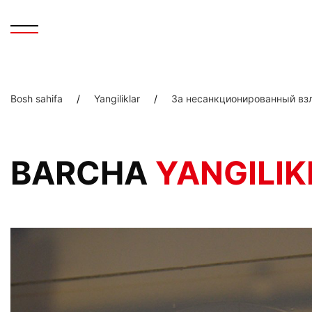
Bosh sahifa
/
Yangiliklar
/
За несанкционированный взло
BARCHA
YANGILIK