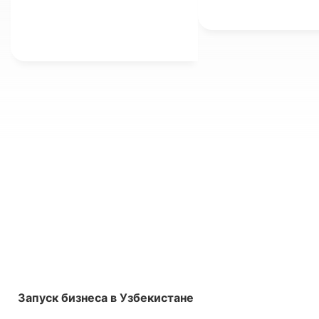
ozod etiladi.
uchun yangi raqamli
vositalarni ham joriy
etmoqda.
Запуск бизнеса в Узбекистане