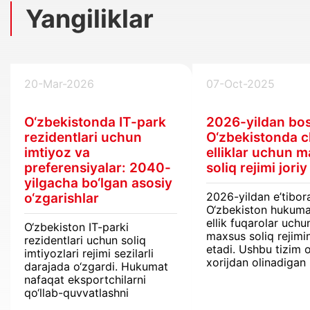
Yangiliklar
20-Mar-2026
07-Oct-2025
O‘zbekistonda IT-park
2026-yildan bo
rezidentlari uchun
O‘zbekistonda c
imtiyoz va
elliklar uchun 
preferensiyalar: 2040-
soliq rejimi joriy
yilgacha bo‘lgan asosiy
2026-yildan e’tibor
o‘zgarishlar
O‘zbekiston hukuma
ellik fuqarolar uchu
O‘zbekiston IT-parki
maxsus soliq rejimin
rezidentlari uchun soliq
etadi. Ushbu tizim o
imtiyozlari rejimi sezilarli
xorijdan olinadigan
darajada o‘zgardi. Hukumat
daromadlar jismoni
nafaqat eksportchilarni
shaxslardan olinadi
qo‘llab-quvvatlashni
daromad solig‘idan
uzaytirmoqda, balki biznes