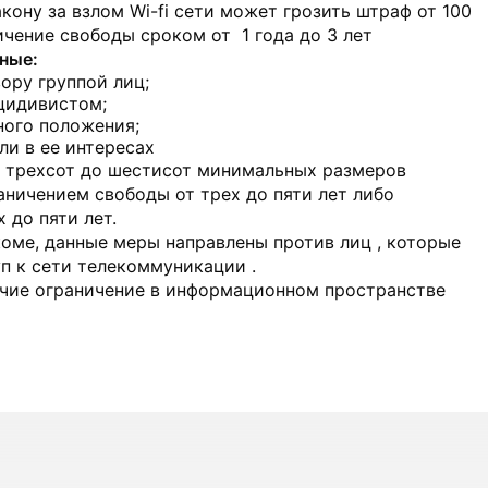
кону за взлом Wi-fi сети может грозить штраф от 100
ичение свободы сроком от 1 года до 3 лет
ные:
ору группой лиц;
цидивистом;
ного положения;
ли в ее интересах
 трехсот до шестисот минимальных размеров
аничением свободы от трех до пяти лет либо
 до пяти лет.
оме, данные меры направлены против лиц , которые
п к сети телекоммуникации .
очие ограничение в информационном пространстве