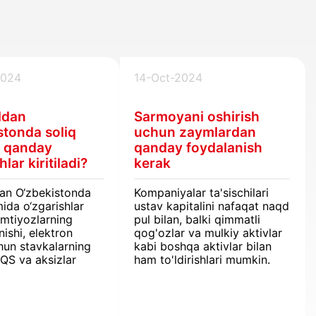
2024
14-Oct-2024
ldan
Sarmoyani oshirish
stonda soliq
uchun zaymlardan
a qanday
qanday foydalanish
hlar kiritiladi?
kerak
dan O‘zbekistonda
Kompaniyalar ta'sischilari
mida o‘zgarishlar
ustav kapitalini nafaqat naqd
: imtiyozlarning
pul bilan, balki qimmatli
nishi, elektron
qog'ozlar va mulkiy aktivlar
hun stavkalarning
kabi boshqa aktivlar bilan
QQS va aksizlar
ham to'ldirishlari mumkin.
 tizimining
i. Yangi qoidalar
 jismoniy
 taalluqli bo‘ladi,