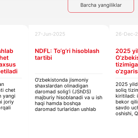
Barcha yangiliklar
27-Jun-2025
26-Dec-
shlab
NDFL: To‘g‘ri hisoblash
2025 yi
het
tartibi
O‘zbeki
maxsus
tizimig
 etiladi
o‘zgaris
O‘zbekistonda jismoniy
an
2025 yil
shaxslardan olinadigan
ti chet
soliq tizi
daromad solig‘i (JShDS)
n yangi
kiritiladi
majburiy hisoblanadi va u ish
i joriy
bekor qili
haqi hamda boshqa
rqali
savdo uc
daromad turlaridan ushlab
oshishi, 
qolinadi. Rezidentlar uchun
y
qaytarish
soliq stavkalari daromad
gan
o‘zgarish
turi, ish joyi va hududga
 (JShDS)
biznes va
qarab farq qiladi.
shaxslarga