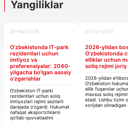
Yangiliklar
20-Mar-2026
07-Oct-2025
O‘zbekistonda IT-park
2026-yildan bo
rezidentlari uchun
O‘zbekistonda c
imtiyoz va
elliklar uchun 
preferensiyalar: 2040-
soliq rejimi joriy
yilgacha bo‘lgan asosiy
2026-yildan e’tibor
o‘zgarishlar
O‘zbekiston hukuma
ellik fuqarolar uchu
O‘zbekiston IT-parki
maxsus soliq rejimin
rezidentlari uchun soliq
etadi. Ushbu tizim o
imtiyozlari rejimi sezilarli
xorijdan olinadigan
darajada o‘zgardi. Hukumat
daromadlar jismoni
nafaqat eksportchilarni
shaxslardan olinadi
qo‘llab-quvvatlashni
daromad solig‘idan
uzaytirmoqda, balki biznes
ozod etiladi.