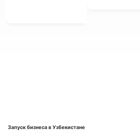
uchun yangi raqamli
vositalarni ham joriy
etmoqda.
Запуск бизнеса в Узбекистане