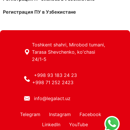
Регистрация ПУ в Узбекистане
Toshkent shahri, Mirobod tumani,
Tarasa Shevchenko, ko'chasi
24/1-5
+998 93 183 24 23
+998 71 252 2423
info@legalact.uz
Telegram
Instagram
Facebook
LinkedIn
YouTube