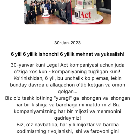
30-Jan-2023
6 yil! 6 yillik ishonch! 6 yillik mehnat va yuksalish!
30-yanvar kuni Legal Act kompaniyasi uchun juda
o'ziga xos kun - kompaniyaning tug'ilgan kuni!
Ko'rinishidan, 6 yil, bu unchalik ko'p emas, lekin
bunday davrda u allaqachon o'tib ketgan va omon
qolgan...
Biz o'z tashkilotining "yuragi" ga ishongan va ishongan
har bir kishiga va barchaga minnatdormiz! Biz
kompaniyamizning har bir mijozi va mehmonini
qadrlaymiz!
Biz, o'z navbatida, har yili mijozlar va barcha
xodimlarning rivojlanishi, ishi va farovonligini