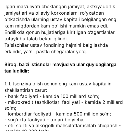
Ilgari mas'uliyati cheklangan jamiyat, aktsiyadorlik
jamiyatlari va oilaviy korxonalarni ro'yxatdan
o'tkazishda ularning ustav kapitali belgilangan eng
kam miqdordan kam bo'lishi mumkin emas edi.
Endilikda qonun hujjatlariga kiritilgan o‘zgartishlar
tufayli bu talab bekor qilindi.
Ta'sischilar ustav fondining hajmini belgilashda
erkindir, ya'ni. pastki chegaralar yo'q.
Biroq, ba'zi istisnolar mavjud va ular quyidagilarga
taalluqlidir:
1. Litsenziya olish uchun eng kam ustav kapitalini
shakllantirish zarur:
- bank faoliyati - kamida 100 milliard so'm;
- mikrokredit tashkilotlari faoliyati - kamida 2 milliard
so'm;
- lombardlar faoliyati - kamida 500 million so‘m;
- sug'urta faoliyati - turlari bo'yicha;
- etil spirti va alkogolli mahsulotlar ishlab chiqarish -