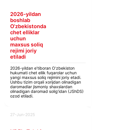
2026-yildan
boshlab
O‘zbekistonda
chet elliklar
uchun
maxsus soliq
rejimi joriy
etiladi
2026-yildan e’tiboran O‘zbekiston
hukumati chet ellik fuqarolar uchun
yangi maxsus soliq rejimini joriy etadi.
Ushbu tizim orqali xorijdan olinadigan
daromadlar jismoniy shaxslardan
olinadigan daromad solig‘idan (JShDS)
ozod etiladi.
27-Jun-2025