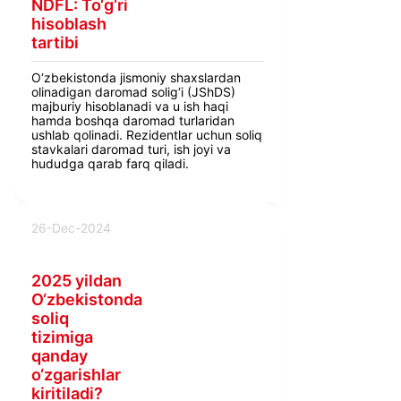
NDFL: To‘g‘ri
hisoblash
tartibi
O‘zbekistonda jismoniy shaxslardan
olinadigan daromad solig‘i (JShDS)
majburiy hisoblanadi va u ish haqi
hamda boshqa daromad turlaridan
ushlab qolinadi. Rezidentlar uchun soliq
stavkalari daromad turi, ish joyi va
hududga qarab farq qiladi.
26-Dec-2024
2025 yildan
O‘zbekistonda
soliq
tizimiga
qanday
o‘zgarishlar
kiritiladi?