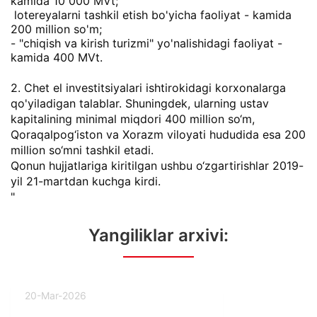
kamida 10 000 MVt;
lotereyalarni tashkil etish bo'yicha faoliyat - kamida
200 million so'm;
- "chiqish va kirish turizmi" yo'nalishidagi faoliyat -
kamida 400 MVt.
2. Chet el investitsiyalari ishtirokidagi korxonalarga
qo'yiladigan talablar. Shuningdek, ularning ustav
kapitalining minimal miqdori 400 million so‘m,
Qoraqalpog‘iston va Xorazm viloyati hududida esa 200
million so‘mni tashkil etadi.
Qonun hujjatlariga kiritilgan ushbu o‘zgartirishlar 2019-
yil 21-martdan kuchga kirdi.
"
Yangiliklar arxivi:
20-Mar-2026