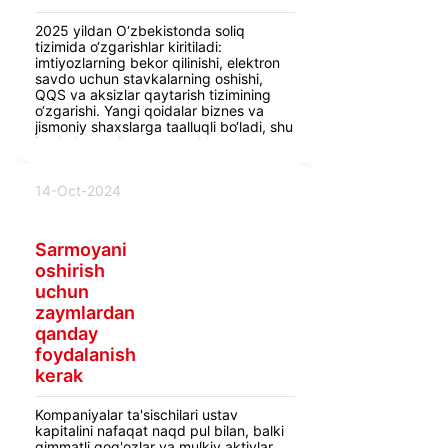
2025 yildan O‘zbekistonda soliq
tizimida o‘zgarishlar kiritiladi:
imtiyozlarning bekor qilinishi, elektron
savdo uchun stavkalarning oshishi,
QQS va aksizlar qaytarish tizimining
o‘zgarishi. Yangi qoidalar biznes va
jismoniy shaxslarga taalluqli bo‘ladi, shu
jumladan mulk, yer va yakka
tadbirkorlar daromadlari bo‘yicha
soliqlar qayta ko‘rib chiqiladi.
14-Oct-2024
Sarmoyani
oshirish
uchun
zaymlardan
qanday
foydalanish
kerak
Kompaniyalar ta'sischilari ustav
kapitalini nafaqat naqd pul bilan, balki
qimmatli qog'ozlar va mulkiy aktivlar