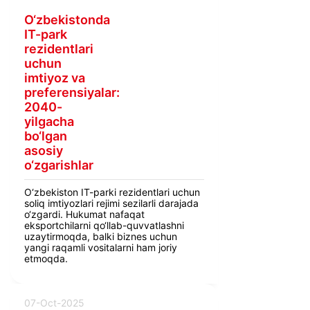
O‘zbekistonda
IT-park
rezidentlari
uchun
imtiyoz va
preferensiyalar:
2040-
yilgacha
bo‘lgan
asosiy
o‘zgarishlar
O‘zbekiston IT-parki rezidentlari uchun
soliq imtiyozlari rejimi sezilarli darajada
o‘zgardi. Hukumat nafaqat
eksportchilarni qo‘llab-quvvatlashni
uzaytirmoqda, balki biznes uchun
yangi raqamli vositalarni ham joriy
etmoqda.
07-Oct-2025