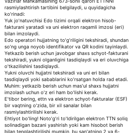
Vazirlar Mahkamasining 673-sonli qarori ETTNNI
rasmiylashtirish tartibini belgilaydi, u quyidagicha
ko'rinadi:
Yuk jo'natuvchisi Edo tizimi orqali elektron hisob-
fakturani yaratadi va uni elektron raqamli imzosi (eri)
bilan imzolaydi.
Edo operatori hujjatning to'g'riligini tekshiradi, shundan
so'ng unga noyob identifikator va QR kodini tayinlaydi.
Yetkazib berish uchun javobgar shaxs schyot-fakturani
tekshiradi, yukni olganligini tasdiqlaydi va eri oluvchiga
o'tkazilishini tasdiqlaydi.
Yukni oluvchi hujjatni tekshiradi va uni eri bilan
tasdiqlaydi yoki sabablarini ko'rsatgan holda rad etadi.
Muhim: yetkazib berish uchun mas'ul shaxs hujjatni
imzolash uchun o'z eri ham bo'lishi kerak.
E'tibor bering, ettn va elektron schyot-fakturalar (ESF)
bir vaqtning o'zida, bir xil sanalar bilan
rasmiylashtirilishi kerak.
Ehtiyot bo'ling! Noto'g'ri to'ldirilgan elektron TTN soliq
solinadigan bazani yashirish yoki kam hisobot berish
bilan tenglashtirilishi mumkin, bu san'atning 2 va 6-