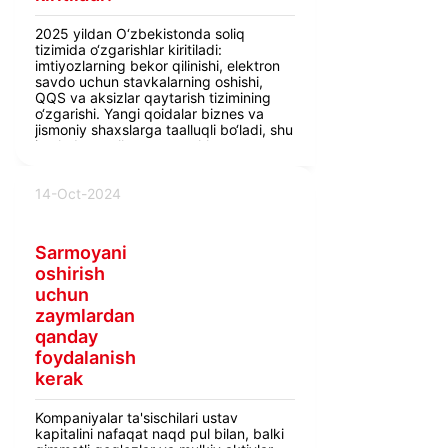
2025 yildan O‘zbekistonda soliq
tizimida o‘zgarishlar kiritiladi:
imtiyozlarning bekor qilinishi, elektron
savdo uchun stavkalarning oshishi,
QQS va aksizlar qaytarish tizimining
o‘zgarishi. Yangi qoidalar biznes va
jismoniy shaxslarga taalluqli bo‘ladi, shu
jumladan mulk, yer va yakka
tadbirkorlar daromadlari bo‘yicha
soliqlar qayta ko‘rib chiqiladi.
14-Oct-2024
Sarmoyani
oshirish
uchun
zaymlardan
qanday
foydalanish
kerak
Kompaniyalar ta'sischilari ustav
kapitalini nafaqat naqd pul bilan, balki