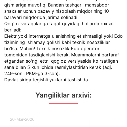
qismlariga muvofiq. Bundan tashqari, mansabdor
shaxslar uchun bazaviy hisoblash miqdorining 10
baravari miqdorida jarima solinadi.
Qog'oz varaqalariga faqat quyidagi hollarda ruxsat
beriladi:
Elektr yoki internetga ulanishning etishmasligi yoki Edo
tizimining ishlamay qolishi kabi texnik nosozliklar
bo'lsa. Muhim! Texnik nosozlik Edo operatori
tomonidan tasdiqlanishi kerak. Muammolarni bartaraf
etgandan so'ng, ettni qog'oz versiyasida ko'rsatilgan
sana bilan 5 kun ichida rasmiylashtirish kerak (adj.
249-sonli PKM-ga 3-son).
Davlat siriga tegishli yuklarni tashishda
Yangiliklar arxivi:
20-Mar-2026