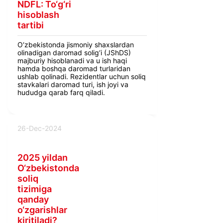
NDFL: To‘g‘ri
hisoblash
tartibi
O‘zbekistonda jismoniy shaxslardan
olinadigan daromad solig‘i (JShDS)
majburiy hisoblanadi va u ish haqi
hamda boshqa daromad turlaridan
ushlab qolinadi. Rezidentlar uchun soliq
stavkalari daromad turi, ish joyi va
hududga qarab farq qiladi.
26-Dec-2024
2025 yildan
O‘zbekistonda
soliq
tizimiga
qanday
o‘zgarishlar
kiritiladi?