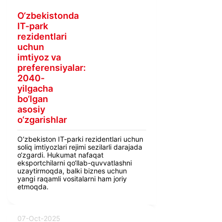
O‘zbekistonda
IT-park
rezidentlari
uchun
imtiyoz va
preferensiyalar:
2040-
yilgacha
bo‘lgan
asosiy
o‘zgarishlar
O‘zbekiston IT-parki rezidentlari uchun
soliq imtiyozlari rejimi sezilarli darajada
o‘zgardi. Hukumat nafaqat
eksportchilarni qo‘llab-quvvatlashni
uzaytirmoqda, balki biznes uchun
yangi raqamli vositalarni ham joriy
etmoqda.
07-Oct-2025