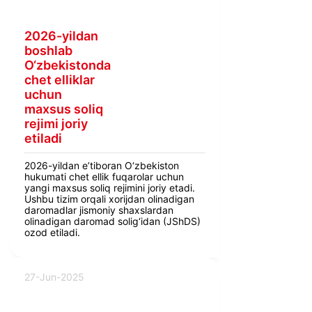
2026-yildan
boshlab
O‘zbekistonda
chet elliklar
uchun
maxsus soliq
rejimi joriy
etiladi
2026-yildan e’tiboran O‘zbekiston
hukumati chet ellik fuqarolar uchun
yangi maxsus soliq rejimini joriy etadi.
Ushbu tizim orqali xorijdan olinadigan
daromadlar jismoniy shaxslardan
olinadigan daromad solig‘idan (JShDS)
ozod etiladi.
27-Jun-2025