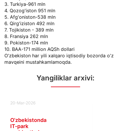
3. Turkiya-961 mln
4. Qozog'iston 951 mln
5. Afg'oniston-538 mln
6. Qirg'iziston 492 mln
7. Tojikiston - 389 mln
8. Fransiya 262 mln
9. Pokiston-174 mln
10. BAA-171 million AQSh dollari
O'zbekiston har yili xalqaro iqtisodiy bozorda o'z
mavqeini mustahkamlamoqda.
Yangiliklar arxivi:
20-Mar-2026
O‘zbekistonda
IT-park