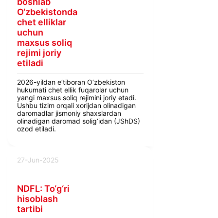
boshlab
O‘zbekistonda
chet elliklar
uchun
maxsus soliq
rejimi joriy
etiladi
2026-yildan e’tiboran O‘zbekiston
hukumati chet ellik fuqarolar uchun
yangi maxsus soliq rejimini joriy etadi.
Ushbu tizim orqali xorijdan olinadigan
daromadlar jismoniy shaxslardan
olinadigan daromad solig‘idan (JShDS)
ozod etiladi.
27-Jun-2025
NDFL: To‘g‘ri
hisoblash
tartibi