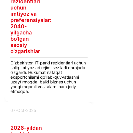
rezidentlari
uchun
imtiyoz va
preferensiyalar:
2040-
yilgacha
bo‘lgan
asosiy
o‘zgarishlar
O‘zbekiston IT-parki rezidentlari uchun
soliq imtiyozlari rejimi sezilarli darajada
o‘zgardi. Hukumat nafaqat
eksportchilarni qo‘llab-quvvatlashni
uzaytirmoqda, balki biznes uchun
yangi raqamli vositalarni ham joriy
etmoqda.
07-Oct-2025
2026-yildan