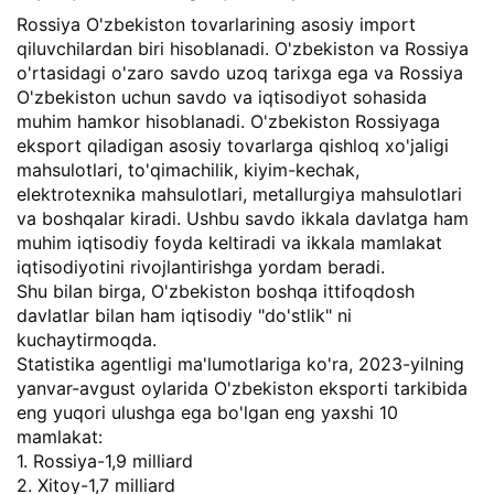
Rossiya O'zbekiston tovarlarining asosiy import
qiluvchilardan biri hisoblanadi. O'zbekiston va Rossiya
o'rtasidagi o'zaro savdo uzoq tarixga ega va Rossiya
O'zbekiston uchun savdo va iqtisodiyot sohasida
muhim hamkor hisoblanadi. O'zbekiston Rossiyaga
eksport qiladigan asosiy tovarlarga qishloq xo'jaligi
mahsulotlari, to'qimachilik, kiyim-kechak,
elektrotexnika mahsulotlari, metallurgiya mahsulotlari
va boshqalar kiradi. Ushbu savdo ikkala davlatga ham
muhim iqtisodiy foyda keltiradi va ikkala mamlakat
iqtisodiyotini rivojlantirishga yordam beradi.
Shu bilan birga, O'zbekiston boshqa ittifoqdosh
davlatlar bilan ham iqtisodiy "do'stlik" ni
kuchaytirmoqda.
Statistika agentligi ma'lumotlariga ko'ra, 2023-yilning
yanvar-avgust oylarida O'zbekiston eksporti tarkibida
eng yuqori ulushga ega bo'lgan eng yaxshi 10
mamlakat:
1. Rossiya-1,9 milliard
2. Xitoy-1,7 milliard