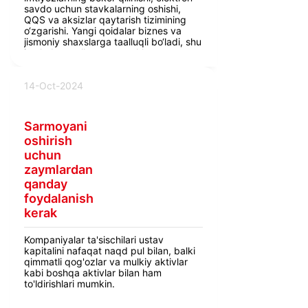
savdo uchun stavkalarning oshishi,
QQS va aksizlar qaytarish tizimining
o‘zgarishi. Yangi qoidalar biznes va
jismoniy shaxslarga taalluqli bo‘ladi, shu
jumladan mulk, yer va yakka
tadbirkorlar daromadlari bo‘yicha
soliqlar qayta ko‘rib chiqiladi.
14-Oct-2024
Sarmoyani
oshirish
uchun
zaymlardan
qanday
foydalanish
kerak
Kompaniyalar ta'sischilari ustav
kapitalini nafaqat naqd pul bilan, balki
qimmatli qog'ozlar va mulkiy aktivlar
kabi boshqa aktivlar bilan ham
to'ldirishlari mumkin.