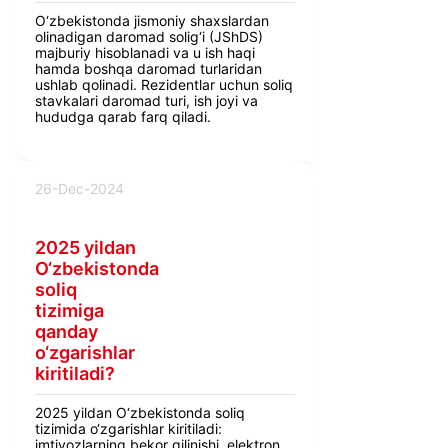
O‘zbekistonda jismoniy shaxslardan
olinadigan daromad solig‘i (JShDS)
majburiy hisoblanadi va u ish haqi
hamda boshqa daromad turlaridan
ushlab qolinadi. Rezidentlar uchun soliq
stavkalari daromad turi, ish joyi va
hududga qarab farq qiladi.
26-Dec-2024
2025 yildan
O‘zbekistonda
soliq
tizimiga
qanday
o‘zgarishlar
kiritiladi?
2025 yildan O‘zbekistonda soliq
tizimida o‘zgarishlar kiritiladi:
imtiyozlarning bekor qilinishi, elektron