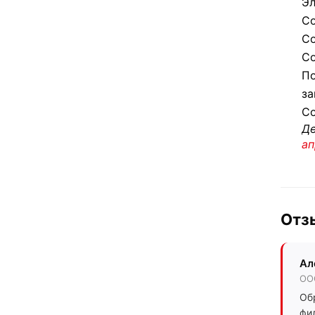
Эл
Со
Со
Со
По
за
Со
Де
ап
Отз
Ал
ООО
Об
фи