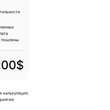
тельности
вленных
лата
й пошлины
200$
я калькуляция;
риятия;