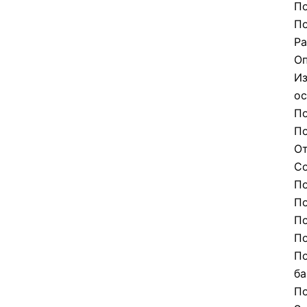
По
По
Ра
Оп
Из
ос
По
По
От
Со
По
По
По
По
По
ба
По