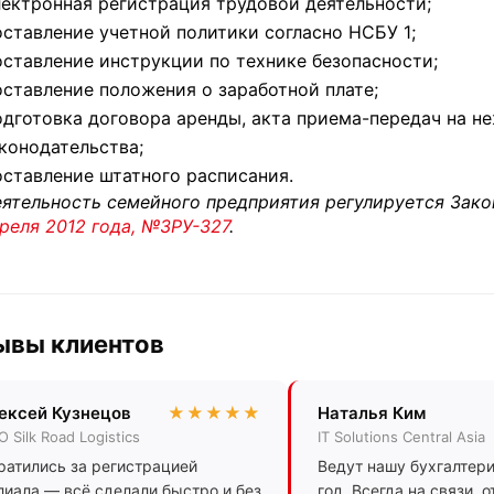
ектронная регистрация трудовой деятельности;
ставление учетной политики согласно НСБУ 1;
ставление инструкции по технике безопасности;
ставление положения о заработной плате;
дготовка договора аренды, акта приема-передач на н
конодательства;
ставление штатного расписания.
ятельность семейного предприятия регулируется Зак
реля 2012 года, №ЗРУ-327
.
ывы клиентов
ексей Кузнецов
★★★★★
Наталья Ким
 Silk Road Logistics
IT Solutions Central Asia
ратились за регистрацией
Ведут нашу бухгалтер
лиала — всё сделали быстро и без
год. Всегда на связи, 