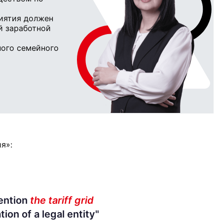
риятия должен
й заработной
ного семейного
я»:
ention
the tariff grid
tion of a legal entity"