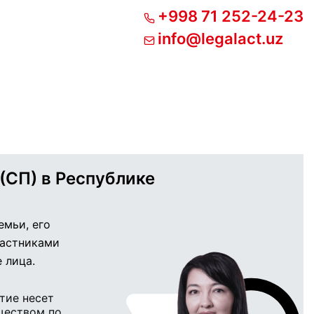
+998 71 252-24-23
info@legalact.uz
(СП) в Республике
емьи, его
частниками
 лица.
тие несет
ществом по